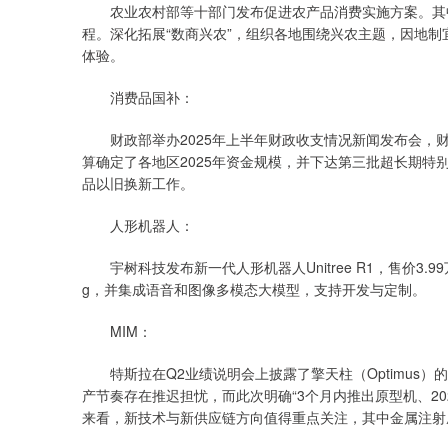
农业农村部等十部门发布促进农产品消费实施方案。其中提
程。深化拓展“数商兴农”，组织各地围绕兴农主题，因地
体验。
消费品国补：
财政部举办2025年上半年财政收支情况新闻发布会，财
算确定了各地区2025年资金规模，并下达第三批超长期特
品以旧换新工作。
人形机器人：
宇树科技发布新一代人形机器人Unitree R1，售价3.99万
g，并集成语音和图像多模态大模型，支持开发与定制。
MIM：
特斯拉在Q2业绩说明会上披露了擎天柱（Optimus）的
产节奏存在推迟担忧，而此次明确“3个月内推出原型机、2
来看，新技术与新供应链方向值得重点关注，其中金属注射