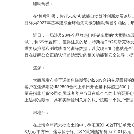
辅助驾驶：
在“模数引领，智行未来”AI赋能自动驾驶创新发展论坛
目标为2027年基本建成全球领先高级别自动驾驶引领区，
近日，一场涉及20多个品牌热门畅销车型的“大型翻车现
试”，称“不予置评”。值得注意的是，特斯拉CEO马斯克
世界模拟器和测试轨道的训练数据，以实现 6/6（也就是
旨在提醒公众正确认识辅助驾驶的相关功能和安全边界，提
焦煤：
大商所发布关于调整焦煤期货JM2509合约交易限额的通
客户在焦煤期货JM2509合约上单日开仓量不得超过500手
量是指非期货公司会员或者客户当日在单个合约上的买开仓
上述标准限制。具有实际控制关系的账户按照一个账户管理
房地产：
在上海今年第六批次土拍中，徐汇区XH-02(TPL)单元 05
3万元/平方米。这宗位于徐汇区的宅地起拍价为10.01亿元，