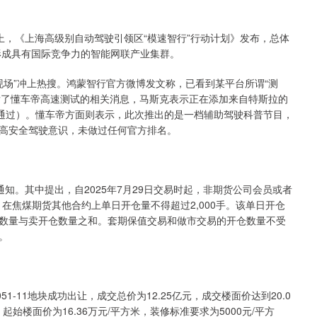
上，《上海高级别自动驾驶引领区“模速智行”行动计划》发布，总体
形成具有国际竞争力的智能网联产业集群。
场”冲上热搜。鸿蒙智行官方微博发文称，已看到某平台所谓“测
转发了懂车帝高速测试的相关消息，马斯克表示正在添加来自特斯拉的
全通过）。懂车帝方面则表示，此次推出的是一档辅助驾驶科普节目，
高安全驾驶意识，未做过任何官方排名。
知。其中提出，自2025年7月29日交易时起，非期货公司会员或者
，在焦煤期货其他合约上单日开仓量不得超过2,000手。该单日开仓
数量与卖开仓数量之和。套期保值交易和做市交易的开仓数量不受
。
1-11地块成功出让，成交总价为12.25亿元，成交楼面价达到20.0
起始楼面价为16.36万元/平方米，装修标准要求为5000元/平方