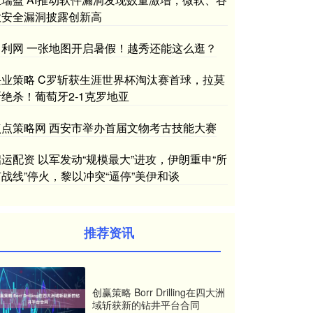
歌安全漏洞披露创新高
中利网 一张地图开启暑假！越秀还能这么逛？
兴业策略 C罗斩获生涯世界杯淘汰赛首球，拉莫
斯绝杀！葡萄牙2-1克罗地亚
点点策略网 西安市举办首届文物考古技能大赛
启运配资 以军发动“规模最大”进攻，伊朗重申“所
有战线”停火，黎以冲突“逼停”美伊和谈
推荐资讯
创赢策略 Borr Drilling在四大洲
域斩获新的钻井平台合同