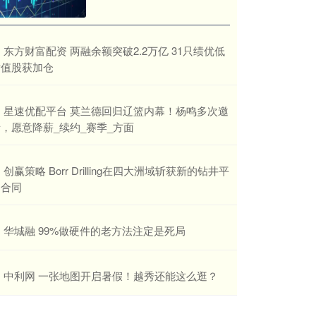
​东方财富配资 两融余额突破2.2万亿 31只绩优低
估值股获加仓
​星速优配平台 莫兰德回归辽篮内幕！杨鸣多次邀
，愿意降薪_续约_赛季_方面
​创赢策略 Borr Drilling在四大洲域斩获新的钻井平
台合同
​华城融 99%做硬件的老方法注定是死局
​中利网 一张地图开启暑假！越秀还能这么逛？