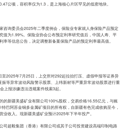
.47公顷，容积率仅为1.3，是上海核心片区罕见的低密地块。
询委员会2025年二季度例会，保险业专家就人身保险产品预定
值为1.99%。保险业协会公布预定利率研究值后，中国人寿、平
利率等信息公告，决定调整新备案保险产品的预定利率最高值。
至2025年7月25日，上交所对292起拉抬打压、虚假申报等证券异
T亚振等异常波动风险警示股票、上纬新材等严重异常波动股票进行重
监会上报涉嫌违法违规案件线索3起。
疆美盛矿业有限公司100%股权，交易价格16.55亿元，与账
源县卡特巴阿苏金铜多金属矿项目的所有权，自新疆有色完成收购至今，
业收入。现新疆美盛矿业预计2025年下半年投产。
司超毅集团（香港）有限公司或其子公司投资建设高端印制电路