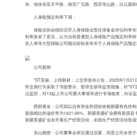
米。地块东至天平路、南至广元路、西至华山路，出让面积0
人身险预定利率下调：
保险业协会组织召开人身保险业责任准备金评估利率专家咨
利率发表了意见，认为当前普通型人身保险产品预定利率研究
安人寿等大型保险公司随后纷纷发布关于人身保险产品预定
公司新闻
*ST亚振、上纬新材：上交所发布公告，2025年7月21日
常交易行为采取了书面警示、暂停交易等监管措施，对*S
点监控，对13起上市公司重大事项等进行专项核查，向证
西部黄金：公司拟以自有资金和贷款收购新疆有色持有的的新
面值相比的溢价率为1421.66%。新疆美盛矿业拥有新
新疆美盛矿业未开展生产经营活动，未因生产经营活动形成营
东山精密：公司董事会审议通过议案，同意公司全资子公