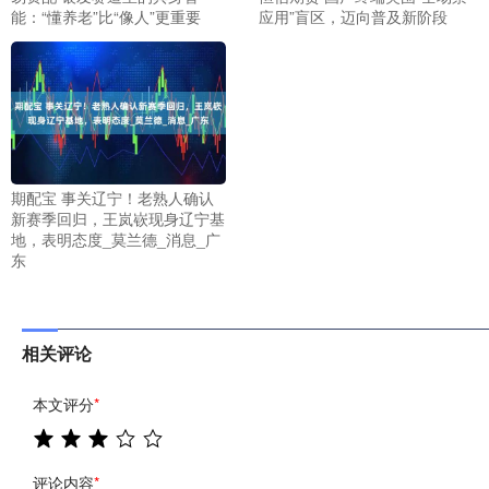
能：“懂养老”比“像人”更重要
应用”盲区，迈向普及新阶段
期配宝 事关辽宁！老熟人确认
新赛季回归，王岚嵚现身辽宁基
地，表明态度_莫兰德_消息_广
东
相关评论
本文评分
*
评论内容
*