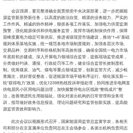
会议强调，要完整准确全面贯彻党中央决策部署，进一步把握能
源监管新形势新任务，以高度的政治自觉、精湛的业务能力、严实的
工作作风、精诚的协作精神，狠抓各项工作落实。加强电力供需监测
预警，强化能源保供和供电服务监管，发挥市场机制保供作用，保障
迎峰度夏电力稳定可靠供应。推进省级现货市场建设，推动“1+6”基础
规则体系落地实施，统一规范各地市场制度规则，加强各层次市场、
交易品种、交易时序和价格机制等高效衔接，确保全国统一电力市场
年底前初步建成。深入开展电力领域综合监管，提炼现场监管成果，
分类做好约谈、通报、行政处罚等工作，健全综合监管长效制度机
制。统筹煤炭、油气、煤电等重点领域监管，创新监管方式，减少检
查频次，抓好督促整改，促进能源市场平稳有序运行。细化落实新一
轮“获得电力”政策，优化12398热线投诉举报处理，协同推进非电网直
供电居民小区用电问题治理，加快频繁停电台区线路“整线成片”整
治，改善增进民生用能福祉。强化对派出机构的日常管理和业务培
训，指导做好政务信息报送、理论问题研究和监管创新实践，提高能
源监管质效和影响力。
此次会议以视频形式召开，国家能源局监管总监黄学农，各相关
司和部分在京直属单位负责同志在主会场参会，各派出机构负责同志