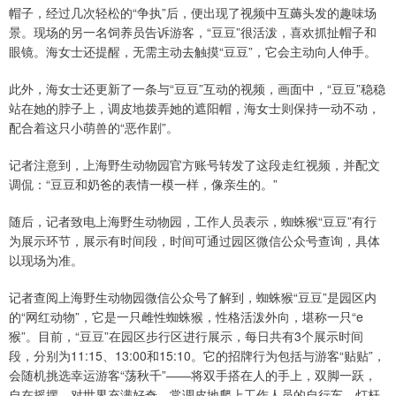
帽子，经过几次轻松的“争执”后，便出现了视频中互薅头发的趣味场
景。现场的另一名饲养员告诉游客，“豆豆”很活泼，喜欢抓扯帽子和
眼镜。海女士还提醒，无需主动去触摸“豆豆”，它会主动向人伸手。
此外，海女士还更新了一条与“豆豆”互动的视频，画面中，“豆豆”稳稳
站在她的脖子上，调皮地拨弄她的遮阳帽，海女士则保持一动不动，
配合着这只小萌兽的“恶作剧”。
记者注意到，上海野生动物园官方账号转发了这段走红视频，并配文
调侃：“豆豆和奶爸的表情一模一样，像亲生的。”
随后，记者致电上海野生动物园，工作人员表示，蜘蛛猴“豆豆”有行
为展示环节，展示有时间段，时间可通过园区微信公众号查询，具体
以现场为准。
记者查阅上海野生动物园微信公众号了解到，蜘蛛猴“豆豆”是园区内
的“网红动物”，它是一只雌性蜘蛛猴，性格活泼外向，堪称一只“e
猴”。目前，“豆豆”在园区步行区进行展示，每日共有3个展示时间
段，分别为11:15、13:00和15:10。它的招牌行为包括与游客“贴贴”，
会随机挑选幸运游客“荡秋千”——将双手搭在人的手上，双脚一跃，
自在摇摆。对世界充满好奇，常调皮地爬上工作人员的自行车、灯杆