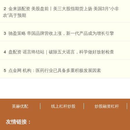
​金来源配资 美股盘前丨美三大股指期货上扬 美国3月“小非
2
农”高于预期
​驰盈策略 帝国品牌营收上涨，新一代产品成为增长引擎
3
​盘配资 谣言终结站｜破除五大谣言，科学做好放射检查
4
​点金网 机构：医药行业已具备多重积极发展因素
5
英赫优配
线上杠杆炒股
炒股融资杠杆
友情链接：