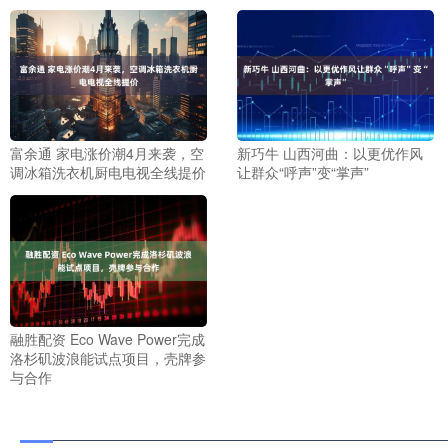
富余通 家电涨价潮4月来袭，空
新巧牛 山西河曲：以更优作风
调冰箱洗衣机厨电电视全线提价
让群众“呼声”变“掌声”
融胜配资 Eco Wave Power完成
洛杉矶波浪能试点项目，壳牌参
与合作