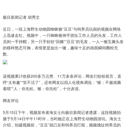
极目新闻记者 胡秀文
近日，一段上海野生动物园蜘蛛猴“豆豆”与饲养员玩闹的视频在网络
上迅速走红。视频中，一只蜘蛛猴伸手抓扯工作人员的头发，工作人
员则一手持帽，另一只手轻轻“回薅”“豆豆”的毛发，一人一猴互薅头发
的模样憨态可掬，表情更是如出一辙，趣味十足的画面瞬间圈粉无
数。
该视频累计收获200多万点赞、11万多条评论，网友们纷纷留言，直
呼“太有趣”“笑不活了”，还有网友以拟人化视角调侃：“猴：不服就薅
着呗”“人：你先松。猴：你先松”，十分诙谐。
网友评论
5月15日下午，视频发布者海女士向极目新闻记者透露，这段视频拍
摄于5月14日中午11时许，当时她正在上海野生动物园游玩。海女士
介绍，拍摄视频前，“豆豆”就已在和饲养员打闹，频频拽扯饲养员的