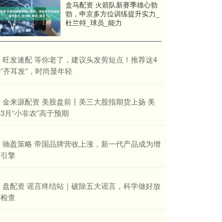
盒马配资 火箭队新赛季雄心勃
勃，申京多方位训练提升实力_
杜兰特_球员_能力
​旺发速配 等你老了，建议头发剪短点！推荐这4
“齐耳发”，时尚显年轻
​金来源配资 美股盘前丨美三大股指期货上扬 美
3月“小非农”高于预期
​驰盈策略 帝国品牌营收上涨，新一代产品成为增
长引擎
​盘配资 谣言终结站｜破除五大谣言，科学做好放
射检查