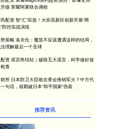
级升级 荣耀阿莱联合调校
全民配资 智“汇”应急！火炬高新区创新开展“两
热”防控实战演练
牛势策略 洛夫伦：魔笛不应该遭遇这样的结局，
无法理解最后一个丢球
盘配资 谣言终结站｜破除五大谣言，科学做好放
射检查
中财所 日本防卫大臣敢在香会推销军火？中方代
表一句话，就戳破日本“和平国家”伪装
推荐资讯