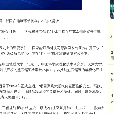
国，我国在储氢环节仍存在补短板需求。
1
研发计划——“大规模盐穴储氢”主体工程在江苏常州正式开工建
种
一步。
展史上的重要事件。”国家能源局科技司原副司长刘亚芳在开工仪式
2
时将为破解氢能气态储存“卡脖子”技术难题提供实践样本。
国
合中国地质大学（北京）、中国科学院理化技术研究所、天津大学、
知识产权的盐穴储氢全套技术体系，以推动盐穴储氢的规模化产业
3
目于2024年正式立项。“项目聚焦大规模储氢面临的安全、高效、
洞室结构设计、循环储释调控等关键技术瓶颈。同时，建设地质大
4
负责人梅生伟介绍。
工程规划新建2组盐穴，形成2口注采氢井和2口注排卤井。作为大
氢性能试验，为盐穴储氢从理论研究到工程实践奠定坚实基础。