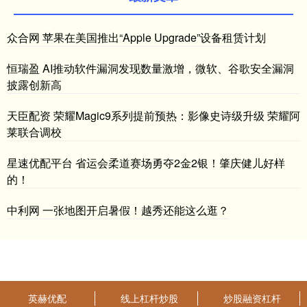
众合网 苹果在美国推出“Apple Upgrade”设备租赁计划
恒瑞盈 AI推动软件漏洞发现数量激增，微软、谷歌安全漏洞
披露创新高
天臣配资 荣耀Magic9系列提前预热：影像史诗级升级 荣耀阿
莱联合调校
星速优配平台 省运会柔道赛场勇夺2金2银！肇庆健儿好样
的！
中利网 一张地图开启暑假！越秀还能这么逛？
英赫优配
线上杠杆炒股
炒股融资杠杆