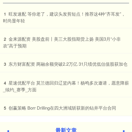
​旺发速配 等你老了，建议头发剪短点！推荐这4种“齐耳发”，
1
时尚显年轻
​金来源配资 美股盘前丨美三大股指期货上扬 美国3月“小非
2
农”高于预期
​东方财富配资 两融余额突破2.2万亿 31只绩优低估值股获加仓
3
​星速优配平台 莫兰德回归辽篮内幕！杨鸣多次邀请，愿意降薪
4
_续约_赛季_方面
​创赢策略 Borr Drilling在四大洲域斩获新的钻井平台合同
5
最新文章