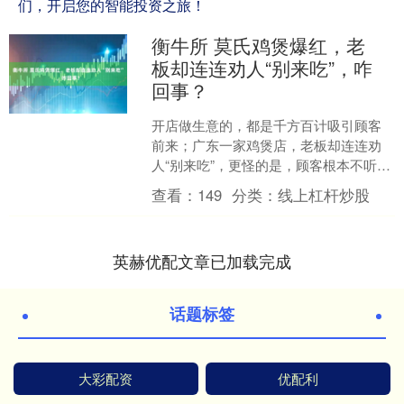
们，开启您的智能投资之旅！
衡牛所 莫氏鸡煲爆红，老
板却连连劝人“别来吃”，咋
回事？
开店做生意的，都是千方百计吸引顾客
前来；广东一家鸡煲店，老板却连连劝
人“别来吃”，更怪的是，顾客根本不听
劝，越劝来的人越多，一波一波挤满了
查看：
149
分类：
线上杠杆炒股
小院。 连日来，在佛山....
英赫优配文章已加载完成
话题标签
大彩配资
优配利