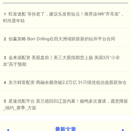
​旺发速配 等你老了，建议头发剪短点！推荐这4种“齐耳发”，
1
时尚显年轻
​创赢策略 Borr Drilling在四大洲域斩获新的钻井平台合同
2
​金来源配资 美股盘前丨美三大股指期货上扬 美国3月“小非
3
农”高于预期
​东方财富配资 两融余额突破2.2万亿 31只绩优低估值股获加仓
4
​星速优配平台 莫兰德回归辽篮内幕！杨鸣多次邀请，愿意降薪
5
_续约_赛季_方面
最新文章