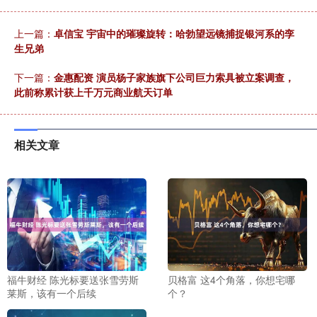
上一篇：
卓信宝 宇宙中的璀璨旋转：哈勃望远镜捕捉银河系的孪
生兄弟
下一篇：
金惠配资 演员杨子家族旗下公司巨力索具被立案调查，
此前称累计获上千万元商业航天订单
相关文章
福牛财经 陈光标要送张雪劳斯
贝格富 这4个角落，你想宅哪
莱斯，该有一个后续
个？