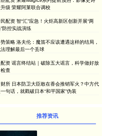
级升级 荣耀阿莱联合调校
全民配资 智“汇”应急！火炬高新区创新开展“两
热”防控实战演练
牛势策略 洛夫伦：魔笛不应该遭遇这样的结局，
无法理解最后一个丢球
盘配资 谣言终结站｜破除五大谣言，科学做好放
射检查
中财所 日本防卫大臣敢在香会推销军火？中方代
表一句话，就戳破日本“和平国家”伪装
推荐资讯