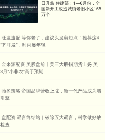
日升鑫 住建部：1—6月份，全
国新开工改造城镇老旧小区165
万个
​旺发速配 等你老了，建议头发剪短点！推荐这4
“齐耳发”，时尚显年轻
​金来源配资 美股盘前丨美三大股指期货上扬 美
3月“小非农”高于预期
​驰盈策略 帝国品牌营收上涨，新一代产品成为增
长引擎
​盘配资 谣言终结站｜破除五大谣言，科学做好放
射检查