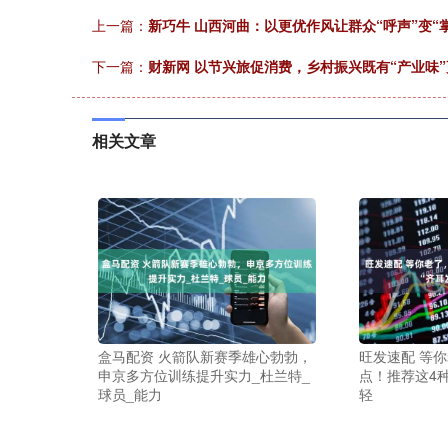
上一篇：
新巧牛 山西河曲：以更优作风让群众“呼声”变“
下一篇：
财新网 以节兴旅促消费，乡村振兴既有“产业味”
相关文章
盒马配资 火箭队新赛季雄心勃勃，
旺发速配 等
申京多方位训练提升实力_杜兰特_
点！推荐这4种
球员_能力
轻