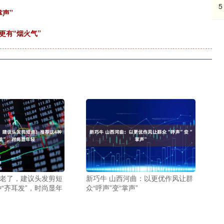
5
掌声”
更有“烟火气”
你老了，建议头发剪短
新巧牛 山西河曲：以更优作风让群
“齐耳发”，时尚显年
众“呼声”变“掌声”