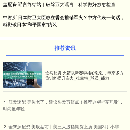
盘配资 谣言终结站｜破除五大谣言，科学做好放射检查
中财所 日本防卫大臣敢在香会推销军火？中方代表一句话，
就戳破日本“和平国家”伪装
推荐资讯
盒马配资 火箭队新赛季雄心勃勃，申京多方
位训练提升实力_杜兰特_球员_能力
​旺发速配 等你老了，建议头发剪短点！推荐这4种“齐耳发”，
1
时尚显年轻
​金来源配资 美股盘前丨美三大股指期货上扬 美国3月“小非
2