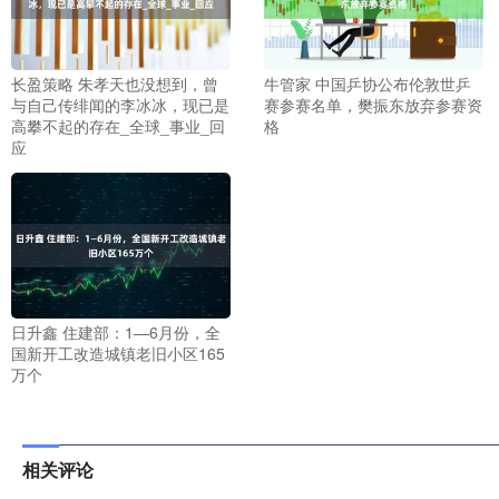
长盈策略 朱孝天也没想到，曾
牛管家 中国乒协公布伦敦世乒
与自己传绯闻的李冰冰，现已是
赛参赛名单，樊振东放弃参赛资
高攀不起的存在_全球_事业_回
格
应
日升鑫 住建部：1—6月份，全
国新开工改造城镇老旧小区165
万个
相关评论