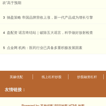
农”高于预期
​驰盈策略 帝国品牌营收上涨，新一代产品成为增长引擎
3
​盘配资 谣言终结站｜破除五大谣言，科学做好放射检查
4
​点金网 机构：医药行业已具备多重积极发展因素
5
英赫优配
线上杠杆炒股
炒股融资杠杆
友情链接：
Powered by
英赫优配
RSS地图
HTML地图