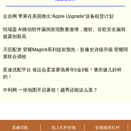
众合网 苹果在美国推出“Apple Upgrade”设备租赁计划
恒瑞盈 AI推动软件漏洞发现数量激增，微软、谷歌安全漏洞
披露创新高
天臣配资 荣耀Magic9系列提前预热：影像史诗级升级 荣耀阿
莱联合调校
星速优配平台 省运会柔道赛场勇夺2金2银！肇庆健儿好样
的！
中利网 一张地图开启暑假！越秀还能这么逛？
英赫优配
线上杠杆炒股
炒股融资杠杆