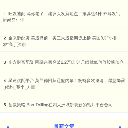
​旺发速配 等你老了，建议头发剪短点！推荐这4种“齐耳发”，
1
时尚显年轻
​金来源配资 美股盘前丨美三大股指期货上扬 美国3月“小非
2
农”高于预期
​东方财富配资 两融余额突破2.2万亿 31只绩优低估值股获加仓
3
​星速优配平台 莫兰德回归辽篮内幕！杨鸣多次邀请，愿意降薪
4
_续约_赛季_方面
​创赢策略 Borr Drilling在四大洲域斩获新的钻井平台合同
5
最新文章