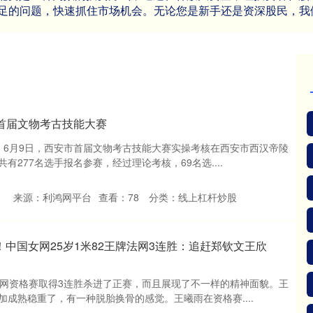
足的问题，快速抓住市场机会。无论您是新手还是资深股民，我
首届文物考古技能大赛
轶）6月9日，西安市首届文物考古技能大赛实操考核在西安市西汉帝陵
有277名选手报名参赛，经过理论考核，69名选....
来源：利鸿网平台
查看：
78
分类：
线上杠杆炒股
万！中国女网25岁1米82王牌法网3连胜：追赶郑钦文王欣
法网资格赛取得3连胜杀进了正赛，而且展现了不一样的精神面貌。王
成熟稳重了，有一种脱胎换骨的感觉。王曦雨在资格赛....