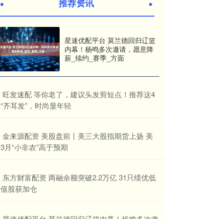
推荐资讯
星速优配平台 莫兰德回归辽篮
内幕！杨鸣多次邀请，愿意降
薪_续约_赛季_方面
​旺发速配 等你老了，建议头发剪短点！推荐这4
“齐耳发”，时尚显年轻
​金来源配资 美股盘前丨美三大股指期货上扬 美
3月“小非农”高于预期
​东方财富配资 两融余额突破2.2万亿 31只绩优低
估值股获加仓
​星速优配平台 莫兰德回归辽篮内幕！杨鸣多次邀