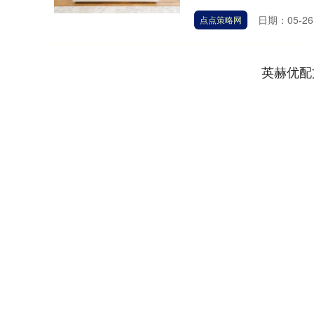
日期：05-26
点点策略网
英赫优配