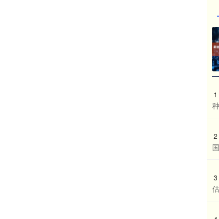
1
种
2
国
3
4