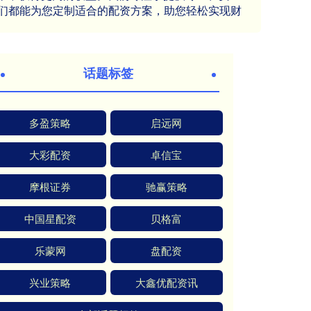
们都能为您定制适合的配资方案，助您轻松实现财
话题标签
多盈策略
启远网
大彩配资
卓信宝
摩根证券
驰赢策略
中国星配资
贝格富
乐蒙网
盘配资
兴业策略
大鑫优配资讯