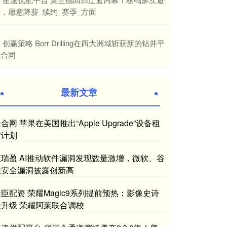
，愿意降薪_续约_赛季_方面
​创赢策略 Borr Drilling在四大洲域斩获新的钻井平
台合同
最新文章
合网 苹果在美国推出“Apple Upgrade”设备租
赁计划
恒瑞盈 AI推动软件漏洞发现数量激增，微软、谷
歌安全漏洞披露创新高
臣配资 荣耀Magic9系列提前预热：影像史诗
级升级 荣耀阿莱联合调校