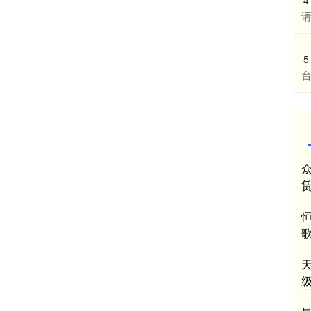
请
5
众
天