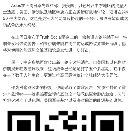
Axios在上周日率先爆料称，据美国、以色列及中东地区的消息人
士透露，美国、伊朗以及地区斡旋方正在紧锣密鼓地讨论一项潜在的4
5天停火协议。这也是更宏大的两阶段协议的一部分，最终有望促成这
场战争的永久终结。
在上周日发布于Truth Social平台上的一篇脏话连篇的帖子中，特
朗普发出强硬警告：如果伊朗未能在周二前达成协议并重开海峡，他
将对伊朗的能源和交通基础设施发动进一步打击。
周一，中东多地再次传出新一轮空袭的消息。自美国和以色列对
伊朗展开狂轰滥炸以来，这场战争已经足足打了五个多星期。它不仅
夺去了数千人的生命，更通过推高国际油价让全球经济大伤元气。
作为对这些袭击的报复，伊朗采取了雷霆反击：实质性封锁了霍
尔木兹海峡——这条掐着全球约五分之一油气供应命脉的航道，同时
将炮火对准了以色列、美国军事基地以及海湾周边的能源基础设施。