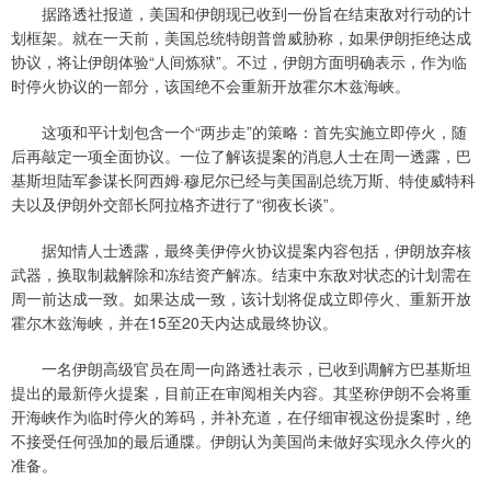
据路透社报道，美国和伊朗现已收到一份旨在结束敌对行动的计
划框架。就在一天前，美国总统特朗普曾威胁称，如果伊朗拒绝达成
协议，将让伊朗体验“人间炼狱”。不过，伊朗方面明确表示，作为临
时停火协议的一部分，该国绝不会重新开放霍尔木兹海峡。
这项和平计划包含一个“两步走”的策略：首先实施立即停火，随
后再敲定一项全面协议。一位了解该提案的消息人士在周一透露，巴
基斯坦陆军参谋长阿西姆·穆尼尔已经与美国副总统万斯、特使威特科
夫以及伊朗外交部长阿拉格齐进行了“彻夜长谈”。
据知情人士透露，最终美伊停火协议提案内容包括，伊朗放弃核
武器，换取制裁解除和冻结资产解冻。结束中东敌对状态的计划需在
周一前达成一致。如果达成一致，该计划将促成立即停火、重新开放
霍尔木兹海峡，并在15至20天内达成最终协议。
一名伊朗高级官员在周一向路透社表示，已收到调解方巴基斯坦
提出的最新停火提案，目前正在审阅相关内容。其坚称伊朗不会将重
开海峡作为临时停火的筹码，并补充道，在仔细审视这份提案时，绝
不接受任何强加的最后通牒。伊朗认为美国尚未做好实现永久停火的
准备。