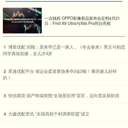
一点钱程 OPPO影像新品发布会定档4月21
日：Find X9 Ultra与X9s Pro同台亮相
​博星优配 回顾：原来早已是一家人，《冬去春来》男主与初恋
1
同学再续前缘，女儿才4岁
​星速优配平台 省运会柔道赛场勇夺2金2银！肇庆健儿好样
2
的！
​恒信期货 国产终端突围“全场景应用”盲区，迈向普及新阶段
3
​大鑫优配资讯 “全国高校千村调查联盟”成立
4